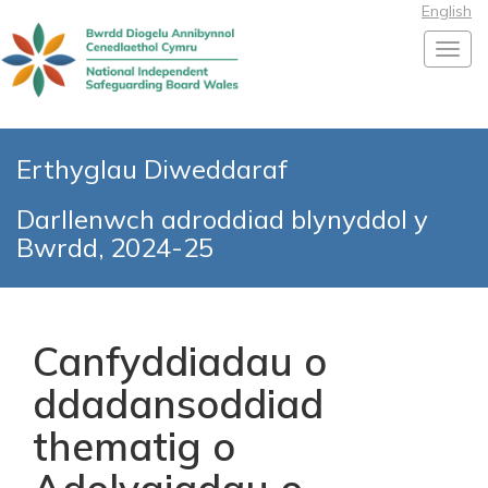
English
Toggl
Erthyglau Diweddaraf
Darllenwch adroddiad blynyddol y
Bwrdd, 2024-25
Canfyddiadau o
ddadansoddiad
thematig o