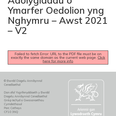
Adolygiadau o
Ymarfer Oedolion yng
Nghymru – Awst 2021
– V2
Failed to fetch Error: URL to the PDF file must be on
exactly the same domain as the current web page.
Click
here for more info
© Bwrdd Diogelu Annibynnol
Cenedlaethol
Dan ofal Ysgrifenyddiaeth y Bwrdd
Diogelu Annibynnol Cenedlaethol
Grŵp Iechyd a Gwasanaethau
Cymdeithasol
Parc Cathays
CF10 3NQ