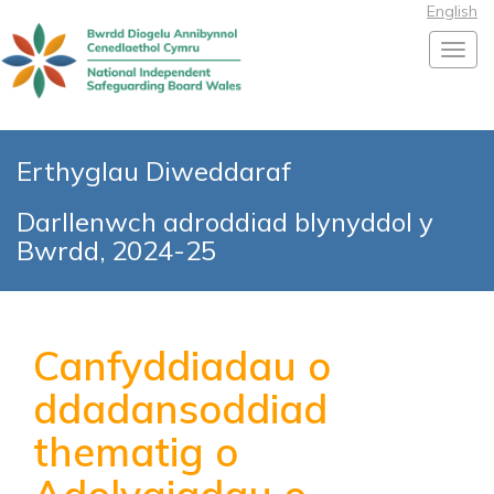
English
Toggl
Erthyglau Diweddaraf
Darllenwch adroddiad blynyddol y
Bwrdd, 2024-25
Canfyddiadau o
ddadansoddiad
thematig o