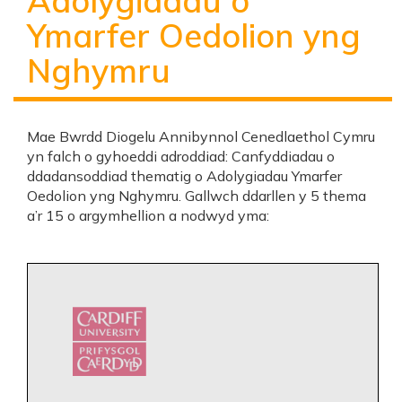
Adolygiadau o
Ymarfer Oedolion yng
Nghymru
Mae Bwrdd Diogelu Annibynnol Cenedlaethol Cymru
yn falch o gyhoeddi adroddiad: Canfyddiadau o
ddadansoddiad thematig o Adolygiadau Ymarfer
Oedolion yng Nghymru. Gallwch ddarllen y 5 thema
a’r 15 o argymhellion a nodwyd yma: