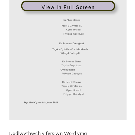
View in Full Screen
Dadlwythwch y fersiwn Word
yma