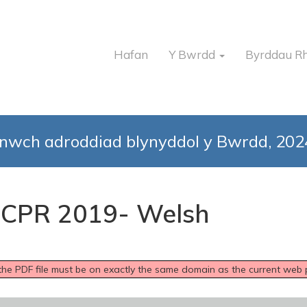
Hafan
Y Bwrdd
Byrddau R
enwch adroddiad blynyddol y Bwrdd, 20
 CPR 2019- Welsh
o the PDF file must be on exactly the same domain as the current web