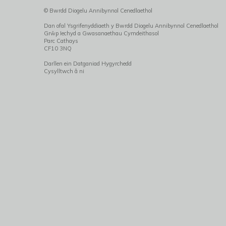
© Bwrdd Diogelu Annibynnol Cenedlaethol
Dan ofal Ysgrifenyddiaeth y Bwrdd Diogelu Annibynnol Cenedlaethol
Grŵp Iechyd a Gwasanaethau Cymdeithasol
Parc Cathays
CF10 3NQ
Darllen ein Datganiad Hygyrchedd
Cysylltwch â ni