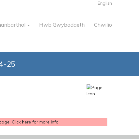
English
hanbarthol
Hwb Gwybodaeth
Chwilio
24-25
 page.
Click here for more info