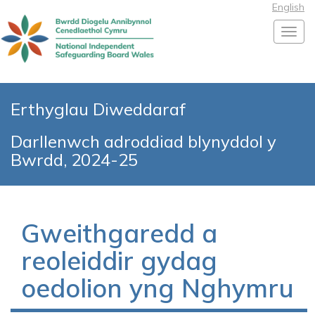
English
Toggl
Erthyglau Diweddaraf
Darllenwch adroddiad blynyddol y
Bwrdd, 2024-25
Gweithgaredd a
reoleiddir gydag
oedolion yng Nghymru