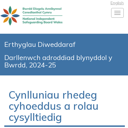
English
Toggl
Erthyglau Diweddaraf
Darllenwch adroddiad blynyddol y
Bwrdd, 2024-25
Cynlluniau rhedeg
cyhoeddus a rolau
cysylltiedig