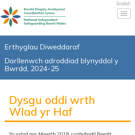
English
Toggl
Erthyglau Diweddaraf
Darllenwch adroddiad blynyddol y
Bwrdd, 2024-25
Dysgu oddi wrth
Wlad yr Haf
Yn ystod mis Mawrth 2018, cynhaliodd Bwrdd