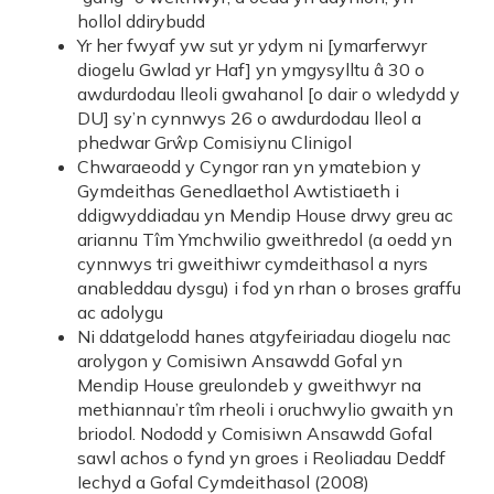
hollol ddirybudd
Yr her fwyaf yw sut yr ydym ni [ymarferwyr
diogelu Gwlad yr Haf] yn ymgysylltu â 30 o
awdurdodau lleoli gwahanol [o dair o wledydd y
DU] sy’n cynnwys 26 o awdurdodau lleol a
phedwar Grŵp Comisiynu Clinigol
Chwaraeodd y Cyngor ran yn ymatebion y
Gymdeithas Genedlaethol Awtistiaeth i
ddigwyddiadau yn Mendip House drwy greu ac
ariannu Tîm Ymchwilio gweithredol (a oedd yn
cynnwys tri gweithiwr cymdeithasol a nyrs
anableddau dysgu) i fod yn rhan o broses graffu
ac adolygu
Ni ddatgelodd hanes atgyfeiriadau diogelu nac
arolygon y Comisiwn Ansawdd Gofal yn
Mendip House greulondeb y gweithwyr na
methiannau’r tîm rheoli i oruchwylio gwaith yn
briodol. Nododd y Comisiwn Ansawdd Gofal
sawl achos o fynd yn groes i Reoliadau Deddf
Iechyd a Gofal Cymdeithasol (2008)