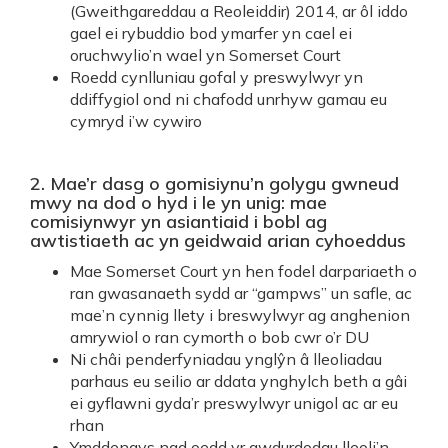
(Gweithgareddau a Reoleiddir) 2014, ar ôl iddo
gael ei rybuddio bod ymarfer yn cael ei
oruchwylio’n wael yn Somerset Court
Roedd cynlluniau gofal y preswylwyr yn
ddiffygiol ond ni chafodd unrhyw gamau eu
cymryd i’w cywiro
2. Mae’r dasg o gomisiynu’n golygu gwneud
mwy na dod o hyd i le yn unig: mae
comisiynwyr yn asiantiaid i bobl ag
awtistiaeth ac yn geidwaid arian cyhoeddus
Mae Somerset Court yn hen fodel darpariaeth o
ran gwasanaeth sydd ar “gampws” un safle, ac
mae’n cynnig llety i breswylwyr ag anghenion
amrywiol o ran cymorth o bob cwr o’r DU
Ni châi penderfyniadau ynglŷn â lleoliadau
parhaus eu seilio ar ddata ynghylch beth a gâi
ei gyflawni gyda’r preswylwyr unigol ac ar eu
rhan
Ymddengys nad oedd yr awdurdodau lleoli’n