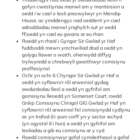
gofyn cwestiynau manwl am y manteision a
oedd i’w cael o leoli preswylwyr yn Mendip
House, ac ymddengys nad oeddent yn cael
adroddiadau manwl ynghylch sut yr oedd
ffïoedd yn cael eu gwario ar eu rhan
Roedd yn rhaid i Gyngor Sir Gwlad yr Haf
fuddsoddi mewn ymchwiliad drud a oedd yn
golygu llawer o waith, oherwydd diffyg
trylwyredd a chrebwyll gweithwyr comisiynu
proffesiynol
Ochr yn ochr â Chyngor Sir Gwlad yr Haf a
oedd yn cyflawni’r rôl arweiniol gydag
awdurdodau lleol a oedd yn gyfrifol am
gomisiynu lleoedd yn Somerset Court, roedd
Grŵp Comisiynu Clinigol GIG Gwlad yr Haf yn
cyflawni’r rôl arweiniol fel comisiynydd cydlynu
ac yn trafod â’r pum corff yn y sector iechyd
(yn ogystal â’i hun) a oedd yn gyfrifol am
leoliadau a gâi eu comisiynu ar y cyd
Roedd comisiynwyr gofal cymdeithasol a gofal