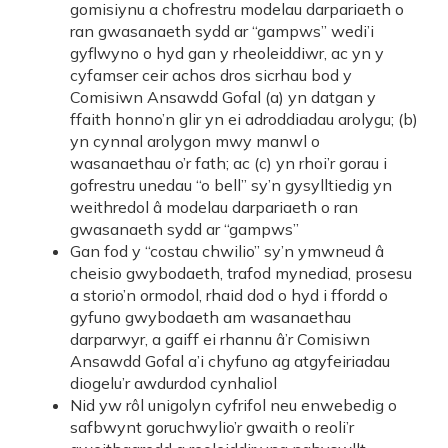
gomisiynu a chofrestru modelau darpariaeth o
ran gwasanaeth sydd ar “gampws” wedi’i
gyflwyno o hyd gan y rheoleiddiwr, ac yn y
cyfamser ceir achos dros sicrhau bod y
Comisiwn Ansawdd Gofal (a) yn datgan y
ffaith honno’n glir yn ei adroddiadau arolygu; (b)
yn cynnal arolygon mwy manwl o
wasanaethau o’r fath; ac (c) yn rhoi’r gorau i
gofrestru unedau “o bell” sy’n gysylltiedig yn
weithredol â modelau darpariaeth o ran
gwasanaeth sydd ar “gampws”
Gan fod y “costau chwilio” sy’n ymwneud â
cheisio gwybodaeth, trafod mynediad, prosesu
a storio’n ormodol, rhaid dod o hyd i ffordd o
gyfuno gwybodaeth am wasanaethau
darparwyr, a gaiff ei rhannu â’r Comisiwn
Ansawdd Gofal a’i chyfuno ag atgyfeiriadau
diogelu’r awdurdod cynhaliol
Nid yw rôl unigolyn cyfrifol neu enwebedig o
safbwynt goruchwylio’r gwaith o reoli’r