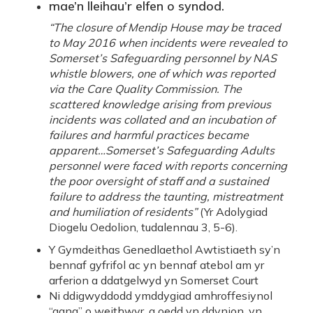
mae’n lleihau’r elfen o syndod.
“The closure of Mendip House may be traced
to May 2016 when incidents were revealed to
Somerset’s Safeguarding personnel by NAS
whistle blowers, one of which was reported
via the Care Quality Commission. The
scattered knowledge arising from previous
incidents was collated and an incubation of
failures and harmful practices became
apparent…Somerset’s Safeguarding Adults
personnel were faced with reports concerning
the poor oversight of staff and a sustained
failure to address the taunting, mistreatment
and humiliation of residents”
(Yr Adolygiad
Diogelu Oedolion, tudalennau 3, 5-6).
Y Gymdeithas Genedlaethol Awtistiaeth sy’n
bennaf gyfrifol ac yn bennaf atebol am yr
arferion a ddatgelwyd yn Somerset Court
Ni ddigwyddodd ymddygiad amhroffesiynol
“gang” o weithwyr, a oedd yn ddynion, yn