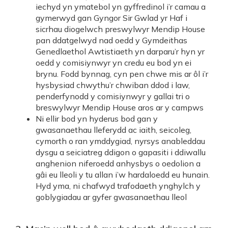
iechyd yn ymatebol yn gyffredinol i’r camau a
gymerwyd gan Gyngor Sir Gwlad yr Haf i
sicrhau diogelwch preswylwyr Mendip House
pan ddatgelwyd nad oedd y Gymdeithas
Genedlaethol Awtistiaeth yn darparu’r hyn yr
oedd y comisiynwyr yn credu eu bod yn ei
brynu. Fodd bynnag, cyn pen chwe mis ar ôl i’r
hysbysiad chwythu’r chwiban ddod i law,
penderfynodd y comisiynwyr y gallai tri o
breswylwyr Mendip House aros ar y campws
Ni ellir bod yn hyderus bod gan y
gwasanaethau lleferydd ac iaith, seicoleg,
cymorth o ran ymddygiad, nyrsys anableddau
dysgu a seiciatreg ddigon o gapasiti i ddiwallu
anghenion niferoedd anhysbys o oedolion a
gâi eu lleoli y tu allan i’w hardaloedd eu hunain.
Hyd yma, ni chafwyd trafodaeth ynghylch y
goblygiadau ar gyfer gwasanaethau lleol