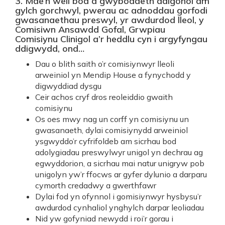
3. Mae’n well bod â gwybodaeth ddigonol am
gylch gorchwyl, pwerau ac adnoddau gorfodi
gwasanaethau preswyl, yr awdurdod lleol, y
Comisiwn Ansawdd Gofal, Grwpiau
Comisiynu Clinigol a’r heddlu cyn i argyfyngau
ddigwydd, ond…
Dau o blith saith o’r comisiynwyr lleoli
arweiniol yn Mendip House a fynychodd y
digwyddiad dysgu
Ceir achos cryf dros reoleiddio gwaith
comisiynu
Os oes mwy nag un corff yn comisiynu un
gwasanaeth, dylai comisiynydd arweiniol
ysgwyddo’r cyfrifoldeb am sicrhau bod
adolygiadau preswylwyr unigol yn dechrau ag
egwyddorion, a sicrhau mai natur unigryw pob
unigolyn yw’r ffocws ar gyfer dylunio a darparu
cymorth credadwy a gwerthfawr
Dylai fod yn ofynnol i gomisiynwyr hysbysu’r
awdurdod cynhaliol ynghylch darpar leoliadau
Nid yw gofyniad newydd i roi’r gorau i