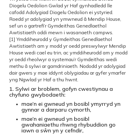
Diogelu Oedolion Gwlad yr Haf gynhadledd lle
cafodd Adolygiad Diogelu Oedolion ei ystyried.
Roedd yr adolygiad yn ymwneud â Mendip House,
sef un o gartrefi’r Gymdeithas Genedlaethol
Awtistiaeth oddi mewn i wasanaeth campws.
[1] Ymddiheurodd y Gymdeithas Genedlaethol
Awtistiaeth am y modd yr oedd preswylwyr Mendip
House wedi cael eu trin, ac ymddiheurodd am y modd
yr oedd rheolwyr a systemau’r Gymdeithas wedi
methu â sylwi ar gamdriniaeth. Nododd yr adolygiad
dair gwers y mae iddynt oblygiadau ar gyfer ymarfer
yng Ngwlad yr Haf a thu hwnt.
1. Sylwi ar broblem, gofyn cwestiynau a
chyfuno gwybodaeth:
mae’n ei gwneud yn bosibl ymyrryd yn
gynnar a darparu cymorth,
mae’n ei gwneud yn bosibl
gwahaniaethu rhwng rhybuddion go
iawn a sŵn yn y cefndir,