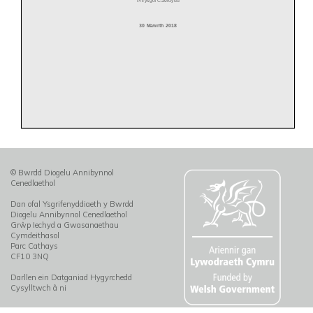
© Bwrdd Diogelu Annibynnol
Cenedlaethol
Dan ofal Ysgrifenyddiaeth y Bwrdd
Diogelu Annibynnol Cenedlaethol
Grŵp Iechyd a Gwasanaethau
Cymdeithasol
Parc Cathays
CF10 3NQ
Darllen ein Datganiad Hygyrchedd
Cysylltwch â ni