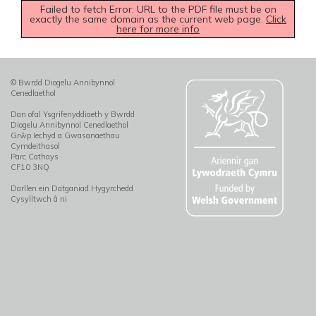
Failed to fetch Error: URL to the PDF file must be on
exactly the same domain as the current web page.
Click
here for more info
© Bwrdd Diogelu Annibynnol
Cenedlaethol
Dan ofal Ysgrifenyddiaeth y Bwrdd
Diogelu Annibynnol Cenedlaethol
Grŵp Iechyd a Gwasanaethau
Cymdeithasol
Parc Cathays
CF10 3NQ
Darllen ein Datganiad Hygyrchedd
Cysylltwch â ni