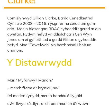
Clarke!
Comisiynwyd Gillian Clarke, Bardd Cenedlaethol
Cymru o 2008 – 2016, i ysgrifennu cerdd am gam-
drin. Mae’n bleser gan BDAC cyhoeddi’r gerdd ar ein
gwefan. Rydym hefyd yn ddiolchgar i Ceri Wyn
Jones am ei gyfieithiad o gerdd Gillian a gyhoeddir
hefyd. Mae “Tawelwch” yn berthnasol i bob un
ohonom.
Y Distawrwydd
Mair? Myfanwy? Manon?
– merch fferm o’r bryniau, swil
fel merlen fynydd, merch benddu â llygaid
dŵr-llwyd-o’r-llyn, a chroen mor lân â’r wawr.