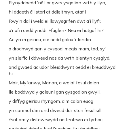
Flynyddoedd ’nôl, ar gwrs ysgolion wrth y llyn,
hi ddaeth â’i stori at ddieithryn, ataf i
Rwy’n dal i weld ei llawysgrifen dwt a’i llyfr,
a’r ofn oedd ynddi. Ffuglen? Neu ei hatgof hi?
Ac yn ei geiriau, aur oedd golau ’r landin
a drochwyd gan y cysgod, megis mam, tad, sy’
yn sleifio i ddweud nos da wrth blentyn cysglyd,
ond gwaed ac udo’r bleiddwynt oedd ei breuddwyd
hi.
Mair, Myfanwy, Manon, a welaf fesul dalen
lle boddwyd y goleuni gan gysgodion gwyll,
y diffyg geiriau rhyngom, a’m calon euog
yn canmol dim ond dweud da’r stori fesul sill.
Ysaf am y distawrwydd na fentrwn ei fyrhau,
na fedrai ddod o hyd i’r geiriau i’w rhyddhau.