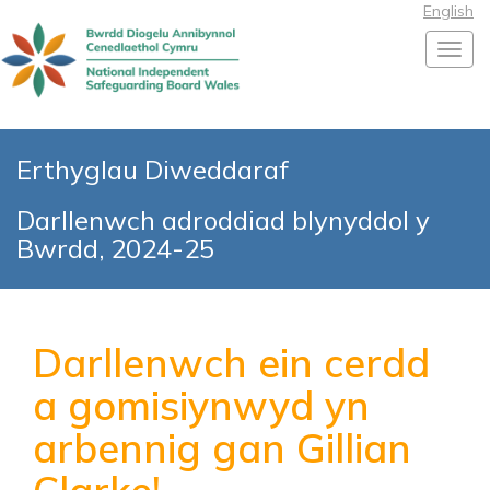
English
Toggl
Erthyglau Diweddaraf
Darllenwch adroddiad blynyddol y
Bwrdd, 2024-25
Darllenwch ein cerdd
a gomisiynwyd yn
arbennig gan Gillian