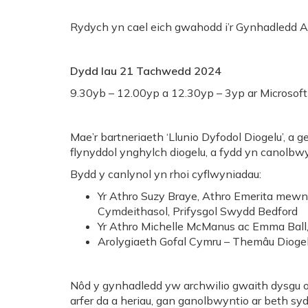
Rydych yn cael eich gwahodd i’r Gynhadledd Ar-
Dydd Iau 21 Tachwedd 2024
9.30yb – 12.00yp a 12.30yp – 3yp ar Microsof
Mae’r bartneriaeth ‘Llunio Dyfodol Diogelu’, a
flynyddol ynghylch diogelu, a fydd yn canolbwy
Bydd y canlynol yn rhoi cyflwyniadau:
Yr Athro Suzy Braye, Athro Emerita mewn
Cymdeithasol, Prifysgol Swydd Bedford
Yr Athro Michelle McManus ac Emma Ball,
Arolygiaeth Gofal Cymru – Themâu Diogel
Nôd y gynhadledd yw archwilio gwaith dysgu o
arfer da a heriau, gan ganolbwyntio ar beth 