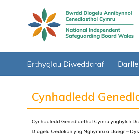
Erthyglau Diweddaraf
Darll
Cynhadledd Genedla
Cynhadledd Genedlaethol Cymru ynghylch Di
Diogelu Oedolion yng Nghymru a Lloegr –
Dys