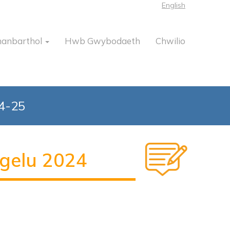
English
hanbarthol
Hwb Gwybodaeth
Chwilio
24-25
gelu 2024