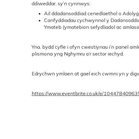
ddiweddar, sy’n cynnwys:
Ail ddadansoddiad cenedlaethol o Adolyg
Canfyddiadau cychwynnol y Dadansoddiad
Ymateb (ymatebion sefydliadol ac amlasi
Yna, bydd cyfle i ofyn cwestiynau i’n panel a
plismona yng Nghymru a’r sector iechyd.
Edrychwn ymlaen at gael eich cwmni yn y dig
https://www.eventbrite.co.uk/e/10447840963