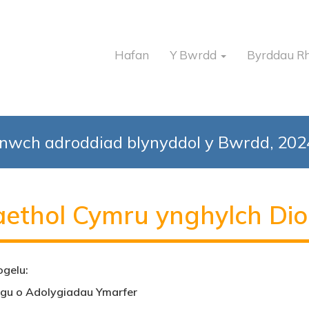
Hafan
Y Bwrdd
Byrddau R
enwch adroddiad blynyddol y Bwrdd, 20
ethol Cymru ynghylch Dio
ogelu
:
gu o Adolygiadau Ymarfer