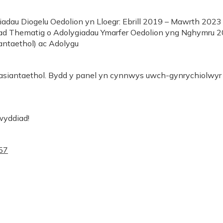
iadau Diogelu Oedolion yn Lloegr: Ebrill 2019 – Mawrth 2023
 Thematig o Adolygiadau Ymarfer Oedolion yng Nghymru 2024
antaethol) ac Adolygu
mlasiantaethol. Bydd y panel yn cynnwys uwch-gynrychiolwyr
wyddiad!
57