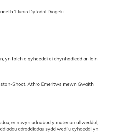
iaeth ‘Llunio Dyfodol Diogelu’
n, yn falch o gyhoeddi ei chynhadledd ar-lein
Preston-Shoot, Athro Emeritws mewn Gwaith
adau, er mwyn adnabod y materion allweddol,
yddiadau adroddiadau sydd wedi’u cyhoeddi yn