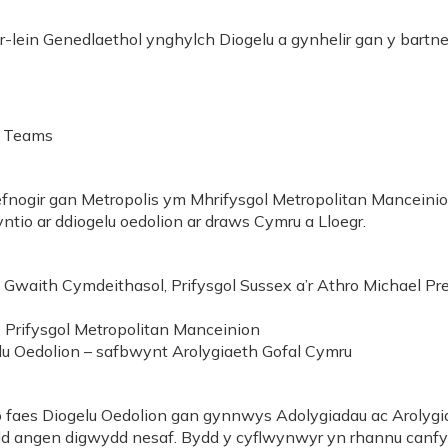
lein Genedlaethol ynghylch Diogelu a gynhelir gan y bartner
t Teams
 gefnogir gan Metropolis ym Mhrifysgol Metropolitan Manceinio
ntio ar ddiogelu oedolion ar draws Cymru a Lloegr.
 Gwaith Cymdeithasol, Prifysgol Sussex a’r Athro Michael 
 Prifysgol Metropolitan Manceinion
u Oedolion – safbwynt Arolygiaeth Gofal Cymru
 faes Diogelu Oedolion gan gynnwys Adolygiadau ac Arolygi
sydd angen digwydd nesaf. Bydd y cyflwynwyr yn rhannu canf