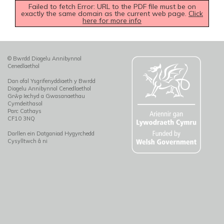
Failed to fetch Error: URL to the PDF file must be on
exactly the same domain as the current web page.
Click
here for more info
© Bwrdd Diogelu Annibynnol
Cenedlaethol
Dan ofal Ysgrifenyddiaeth y Bwrdd
Diogelu Annibynnol Cenedlaethol
Grŵp Iechyd a Gwasanaethau
Cymdeithasol
Parc Cathays
CF10 3NQ
Darllen ein Datganiad Hygyrchedd
Cysylltwch â ni