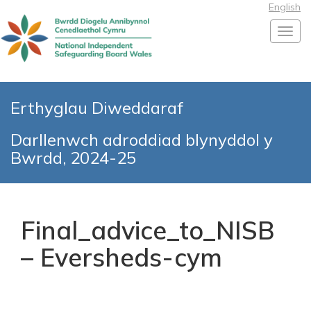
English
Toggl
Erthyglau Diweddaraf
Darllenwch adroddiad blynyddol y
Bwrdd, 2024-25
Final_advice_to_NISB
– Eversheds-cym